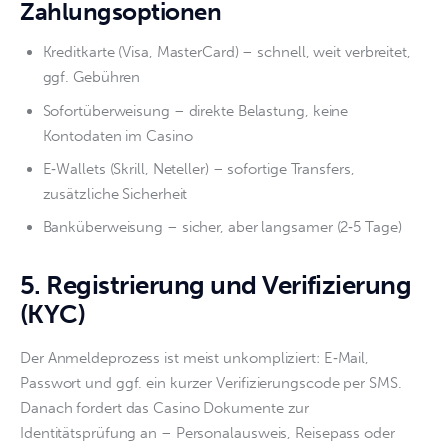
Zahlungsoptionen
Kreditkarte (Visa, MasterCard) – schnell, weit verbreitet,
ggf. Gebühren
Sofortüberweisung – direkte Belastung, keine
Kontodaten im Casino
E‑Wallets (Skrill, Neteller) – sofortige Transfers,
zusätzliche Sicherheit
Banküberweisung – sicher, aber langsamer (2‑5 Tage)
5. Registrierung und Verifizierung
(KYC)
Der Anmeldeprozess ist meist unkompliziert: E‑Mail, 
Passwort und ggf. ein kurzer Verifizierungscode per SMS. 
Danach fordert das Casino Dokumente zur 
Identitätsprüfung an – Personalausweis, Reisepass oder 