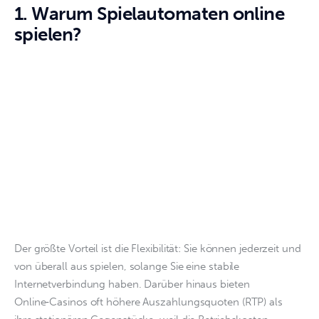
1. Warum Spielautomaten online
spielen?
Der größte Vorteil ist die Flexibilität: Sie können jederzeit und 
von überall aus spielen, solange Sie eine stabile 
Internetverbindung haben. Darüber hinaus bieten 
Online‑Casinos oft höhere Auszahlungsquoten (RTP) als 