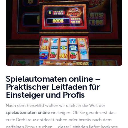
Spielautomaten online –
Praktischer Leitfaden für
Einsteiger und Profis
Nach dem hero‑Bild wollen wir direkt in die Welt der 
spielautomaten online
 einsteigen. Ob Sie gerade erst das 
erste Drehkreuz entdeckt haben oder bereits nach dem 
perfekten Bonus suchen – dieser Leitfaden liefert konkrete 