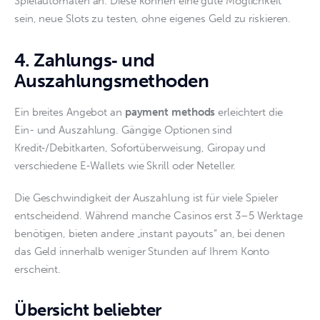
Spielautomaten an. Diese können eine gute Möglichkeit 
sein, neue Slots zu testen, ohne eigenes Geld zu riskieren.
4. Zahlungs‑ und
Auszahlungsmethoden
Ein breites Angebot an 
payment methods
 erleichtert die 
Ein- und Auszahlung. Gängige Optionen sind 
Kredit‑/Debitkarten, Sofortüberweisung, Giropay und 
verschiedene E‑Wallets wie Skrill oder Neteller.
Die Geschwindigkeit der Auszahlung ist für viele Spieler 
entscheidend. Während manche Casinos erst 3–5 Werktage 
benötigen, bieten andere „instant payouts“ an, bei denen 
das Geld innerhalb weniger Stunden auf Ihrem Konto 
erscheint.
Übersicht beliebter