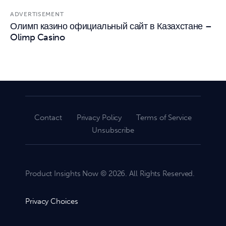
ADVERTISEMENT
Олимп казино официальный сайт в Казахстане –
Olimp Casino
Contact
Privacy Policy
Terms of Service
Unsubscribe
Product Insights Now © 2026. All Rights Reserved.
Privacy Choices