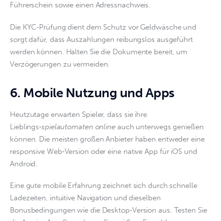
Führerschein sowie einen Adressnachweis.
Die KYC‑Prüfung dient dem Schutz vor Geldwäsche und 
sorgt dafür, dass Auszahlungen reibungslos ausgeführt 
werden können. Halten Sie die Dokumente bereit, um 
Verzögerungen zu vermeiden.
6. Mobile Nutzung und Apps
Heutzutage erwarten Spieler, dass sie ihre 
Lieblings‑
spielautomaten online
 auch unterwegs genießen 
können. Die meisten großen Anbieter haben entweder eine 
responsive Web‑Version oder eine native App für iOS und 
Android.
Eine gute mobile Erfahrung zeichnet sich durch schnelle 
Ladezeiten, intuitive Navigation und dieselben 
Bonusbedingungen wie die Desktop‑Version aus. Testen Sie 