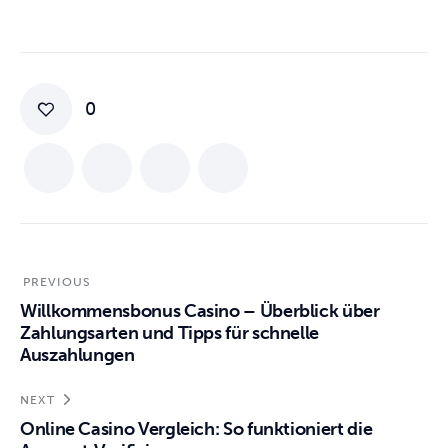
0
PREVIOUS
Willkommensbonus Casino – Überblick über
Zahlungsarten und Tipps für schnelle
Auszahlungen
NEXT
Online Casino Vergleich: So funktioniert die