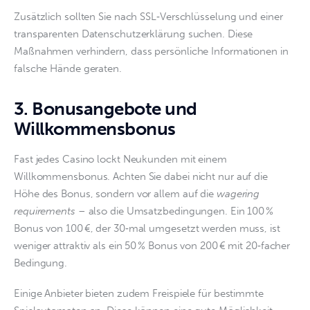
Zusätzlich sollten Sie nach SSL‑Verschlüsselung und einer 
transparenten Datenschutzerklärung suchen. Diese 
Maßnahmen verhindern, dass persönliche Informationen in 
falsche Hände geraten.
3. Bonusangebote und
Willkommensbonus
Fast jedes Casino lockt Neukunden mit einem 
Willkommensbonus. Achten Sie dabei nicht nur auf die 
Höhe des Bonus, sondern vor allem auf die 
wagering 
requirements
 – also die Umsatzbedingungen. Ein 100 % 
Bonus von 100 €, der 30‑mal umgesetzt werden muss, ist 
weniger attraktiv als ein 50 % Bonus von 200 € mit 20‑facher 
Bedingung.
Einige Anbieter bieten zudem Freispiele für bestimmte 