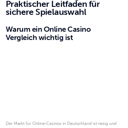
Praktischer Leitfaden für
sichere Spielauswahl
Warum ein Online Casino
Vergleich wichtig ist
Der Markt für Online‑Casinos in Deutschland ist riesig und