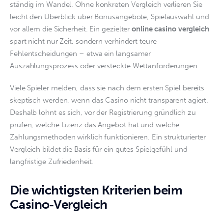
ständig im Wandel. Ohne konkreten Vergleich verlieren Sie
leicht den Überblick über Bonusangebote, Spielauswahl und
vor allem die Sicherheit. Ein gezielter
online casino vergleich
spart nicht nur Zeit, sondern verhindert teure
Fehlentscheidungen – etwa ein langsamer
Auszahlungsprozess oder versteckte Wettanforderungen.
Viele Spieler melden, dass sie nach dem ersten Spiel bereits
skeptisch werden, wenn das Casino nicht transparent agiert.
Deshalb lohnt es sich, vor der Registrierung gründlich zu
prüfen, welche Lizenz das Angebot hat und welche
Zahlungsmethoden wirklich funktionieren. Ein strukturierter
Vergleich bildet die Basis für ein gutes Spielgefühl und
langfristige Zufriedenheit.
Die wichtigsten Kriterien beim
Casino‑Vergleich