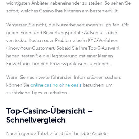
wichtigsten Anbieter nebeneinander zu stellen. So sehen Sie
sofort, welches Casino Ihre Kriterien am besten erfüllt.
Vergessen Sie nicht, die Nutzerbewertungen zu prüfen. Oft
geben Foren und Bewertungsportale Aufschluss über
versteckte Kosten oder Probleme beim KYC‑Verfahren
(Know‑Your‑Customer). Sobald Sie Ihre Top‑3‑Auswahl
haben, testen Sie die Registrierung mit einer kleinen
Einzahlung, um den Prozess praktisch zu erleben.
Wenn Sie nach weiterführenden Informationen suchen,
können Sie
online casino ohne oasis
besuchen, um
zusätzliche Tipps zu erhalten.
Top‑Casino‑Übersicht –
Schnellvergleich
Nachfolgende Tabelle fasst fünf beliebte Anbieter