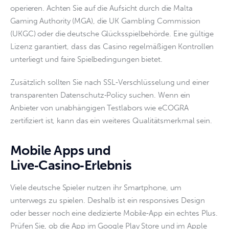
operieren. Achten Sie auf die Aufsicht durch die Malta
Gaming Authority (MGA), die UK Gambling Commission
(UKGC) oder die deutsche Glücksspielbehörde. Eine gültige
Lizenz garantiert, dass das Casino regelmäßigen Kontrollen
unterliegt und faire Spielbedingungen bietet.
Zusätzlich sollten Sie nach SSL‑Verschlüsselung und einer
transparenten Datenschutz‑Policy suchen. Wenn ein
Anbieter von unabhängigen Testlabors wie eCOGRA
zertifiziert ist, kann das ein weiteres Qualitätsmerkmal sein.
Mobile Apps und
Live‑Casino‑Erlebnis
Viele deutsche Spieler nutzen ihr Smartphone, um
unterwegs zu spielen. Deshalb ist ein responsives Design
oder besser noch eine dedizierte Mobile‑App ein echtes Plus.
Prüfen Sie, ob die App im Google Play Store und im Apple