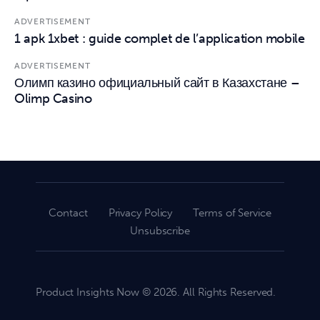
ADVERTISEMENT
1 apk 1xbet : guide complet de l’application mobile
ADVERTISEMENT
Олимп казино официальный сайт в Казахстане –
Olimp Casino
Contact
Privacy Policy
Terms of Service
Unsubscribe
Product Insights Now © 2026. All Rights Reserved.