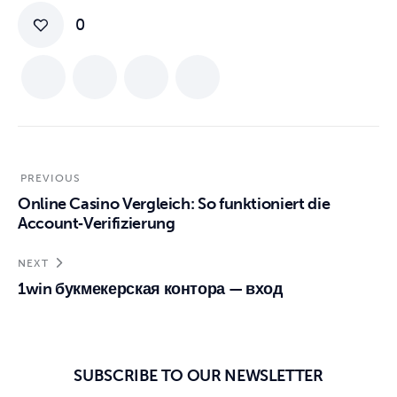
0
PREVIOUS
Online Casino Vergleich: So funktioniert die
Account‑Verifizierung
NEXT
1win букмекерская контора — вход
SUBSCRIBE TO OUR NEWSLETTER