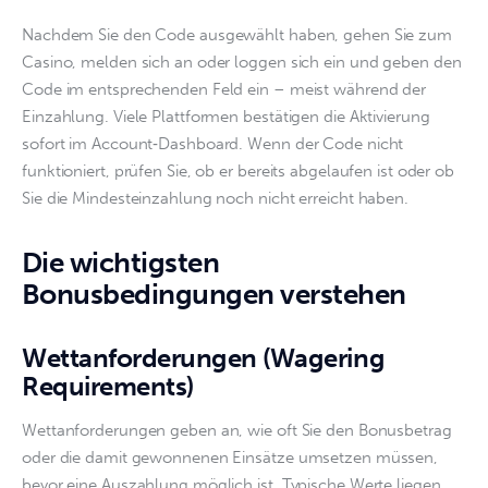
Nachdem Sie den Code ausgewählt haben, gehen Sie zum 
Casino, melden sich an oder loggen sich ein und geben den 
Code im entsprechenden Feld ein – meist während der 
Einzahlung. Viele Plattformen bestätigen die Aktivierung 
sofort im Account‑Dashboard. Wenn der Code nicht 
funktioniert, prüfen Sie, ob er bereits abgelaufen ist oder ob 
Sie die Mindesteinzahlung noch nicht erreicht haben.
Die wichtigsten
Bonusbedingungen verstehen
Wettanforderungen (Wagering
Requirements)
Wettanforderungen geben an, wie oft Sie den Bonusbetrag 
oder die damit gewonnenen Einsätze umsetzen müssen, 
bevor eine Auszahlung möglich ist. Typische Werte liegen 