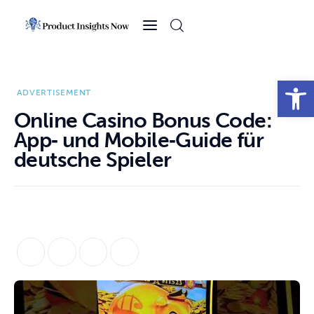
Home
Health
Open toolbar
ADVERTISEMENT
News
Online Casino Bonus Code:
App‑ und Mobile‑Guide für
Sports
deutsche Spieler
Technology
Business