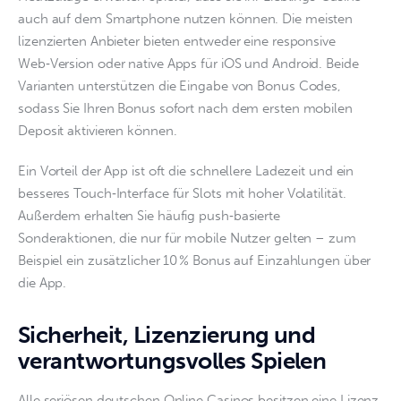
auch auf dem Smartphone nutzen können. Die meisten 
lizenzierten Anbieter bieten entweder eine responsive 
Web‑Version oder native Apps für iOS und Android. Beide 
Varianten unterstützen die Eingabe von Bonus Codes, 
sodass Sie Ihren Bonus sofort nach dem ersten mobilen 
Deposit aktivieren können.
Ein Vorteil der App ist oft die schnellere Ladezeit und ein 
besseres Touch‑Interface für Slots mit hoher Volatilität. 
Außerdem erhalten Sie häufig push‑basierte 
Sonderaktionen, die nur für mobile Nutzer gelten – zum 
Beispiel ein zusätzlicher 10 % Bonus auf Einzahlungen über 
die App.
Sicherheit, Lizenzierung und
verantwortungsvolles Spielen
Alle seriösen deutschen Online Casinos besitzen eine Lizenz 