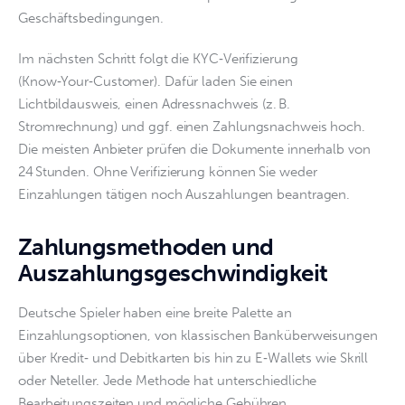
Geschäftsbedingungen.
Im nächsten Schritt folgt die KYC‑Verifizierung 
(Know‑Your‑Customer). Dafür laden Sie einen 
Lichtbildausweis, einen Adressnachweis (z. B. 
Stromrechnung) und ggf. einen Zahlungsnachweis hoch. 
Die meisten Anbieter prüfen die Dokumente innerhalb von 
24 Stunden. Ohne Verifizierung können Sie weder 
Einzahlungen tätigen noch Auszahlungen beantragen.
Zahlungsmethoden und
Auszahlungsgeschwindigkeit
Deutsche Spieler haben eine breite Palette an 
Einzahlungsoptionen, von klassischen Banküberweisungen 
über Kredit‑ und Debitkarten bis hin zu E‑Wallets wie Skrill 
oder Neteller. Jede Methode hat unterschiedliche 
Bearbeitungszeiten und mögliche Gebühren.