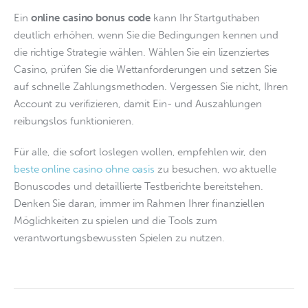
Ein 
online casino bonus code
 kann Ihr Startguthaben 
deutlich erhöhen, wenn Sie die Bedingungen kennen und 
die richtige Strategie wählen. Wählen Sie ein lizenziertes 
Casino, prüfen Sie die Wettanforderungen und setzen Sie 
auf schnelle Zahlungsmethoden. Vergessen Sie nicht, Ihren 
Account zu verifizieren, damit Ein- und Auszahlungen 
reibungslos funktionieren.
Für alle, die sofort loslegen wollen, empfehlen wir, den 
beste online casino ohne oasis
 zu besuchen, wo aktuelle 
Bonuscodes und detaillierte Testberichte bereitstehen. 
Denken Sie daran, immer im Rahmen Ihrer finanziellen 
Möglichkeiten zu spielen und die Tools zum 
verantwortungsbewussten Spielen zu nutzen.