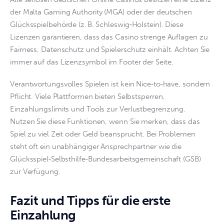
der Malta Gaming Authority (MGA) oder der deutschen 
Glücksspielbehörde (z. B. Schleswig‑Holstein). Diese 
Lizenzen garantieren, dass das Casino strenge Auflagen zu 
Fairness, Datenschutz und Spielerschutz einhält. Achten Sie 
immer auf das Lizenzsymbol im Footer der Seite.
Verantwortungsvolles Spielen ist kein Nice‑to‑have, sondern 
Pflicht. Viele Plattformen bieten Selbstsperren, 
Einzahlungslimits und Tools zur Verlustbegrenzung. 
Nutzen Sie diese Funktionen, wenn Sie merken, dass das 
Spiel zu viel Zeit oder Geld beansprucht. Bei Problemen 
steht oft ein unabhängiger Ansprechpartner wie die 
Glücksspiel‑Selbsthilfe‑Bundesarbeitsgemeinschaft (GSB) 
zur Verfügung.
Fazit und Tipps für die erste
Einzahlung