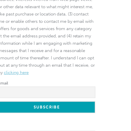
or other data relevant to what might interest me,
ike past purchase or location data, (3) contact
me or enable others to contact me by email with
offers for goods and services from any category
at the email address provided, and (4) retain my
information while I am engaging with marketing
messages that I receive and for a reasonable
amount of time thereafter. I understand I can opt
ut at any time through an email that I receive, or
by
clicking here
Email