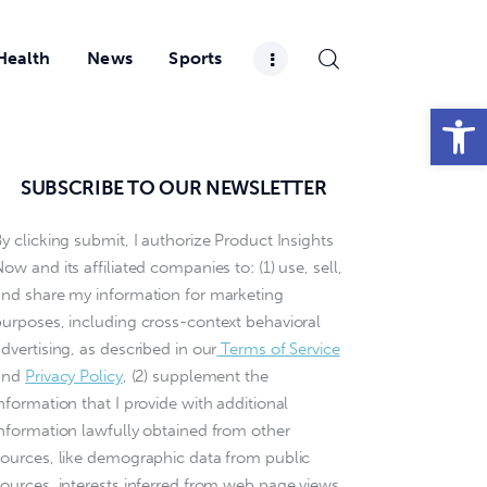
Health
News
Sports
Open toolbar
SUBSCRIBE TO OUR NEWSLETTER
y clicking submit, I authorize Product Insights
ow and its affiliated companies to: (1) use, sell,
and share my information for marketing
purposes, including cross-context behavioral
dvertising, as described in our
Terms of Service
and
Privacy Policy
, (2) supplement the
nformation that I provide with additional
information lawfully obtained from other
sources, like demographic data from public
sources, interests inferred from web page views,