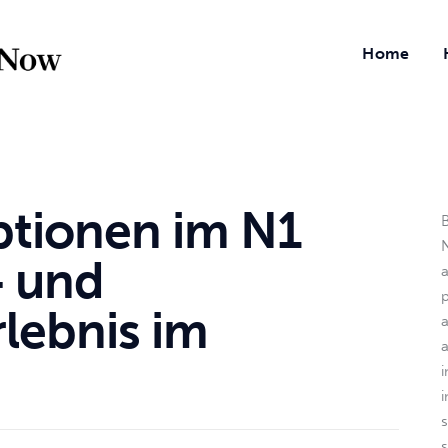
Home
ptionen im N1
B
N
‑ und
lebnis im
a
i