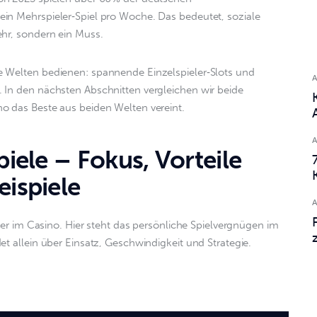
in Mehrspieler‑Spiel pro Woche. Das bedeutet, soziale 
hr, sondern ein Muss.  
 Welten bedienen: spannende Einzelspieler‑Slots und 
 In den nächsten Abschnitten vergleichen wir beide 
o das Beste aus beiden Welten vereint.  
piele – Fokus, Vorteile
eispiele
iker im Casino. Hier steht das persönliche Spielvergnügen im 
t allein über Einsatz, Geschwindigkeit und Strategie.  