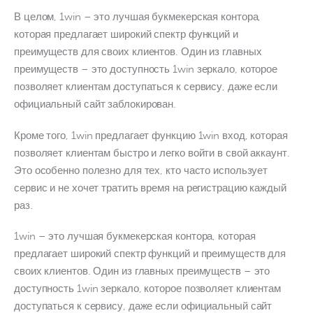
В целом, 1win – это лучшая букмекерская контора, 
которая предлагает широкий спектр функций и 
преимуществ для своих клиентов. Один из главных 
преимуществ – это доступность 1win зеркало, которое 
позволяет клиентам доступаться к сервису, даже если 
официальный сайт заблокирован.
Кроме того, 1win предлагает функцию 1win вход, которая 
позволяет клиентам быстро и легко войти в свой аккаунт. 
Это особенно полезно для тех, кто часто использует 
сервис и не хочет тратить время на регистрацию каждый 
раз.
1win – это лучшая букмекерская контора, которая 
предлагает широкий спектр функций и преимуществ для 
своих клиентов. Один из главных преимуществ – это 
доступность 1win зеркало, которое позволяет клиентам 
доступаться к сервису, даже если официальный сайт 