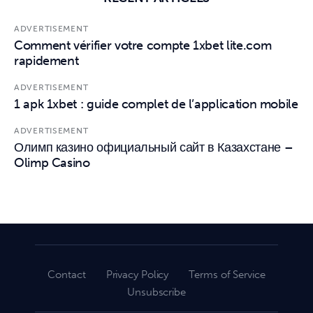
ADVERTISEMENT
Comment vérifier votre compte 1xbet lite.com
rapidement
ADVERTISEMENT
1 apk 1xbet : guide complet de l’application mobile
ADVERTISEMENT
Олимп казино официальный сайт в Казахстане –
Olimp Casino
Contact
Privacy Policy
Terms of Service
Unsubscribe