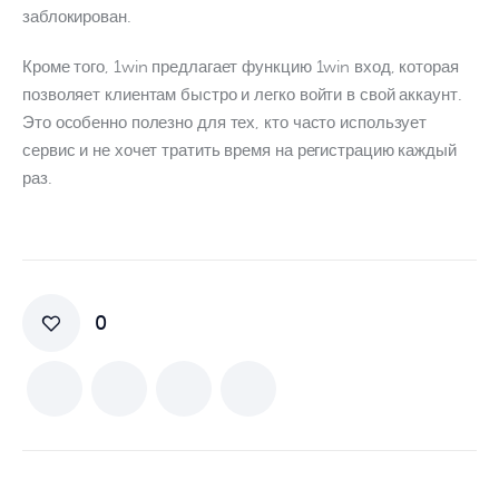
заблокирован.
Кроме того, 1win предлагает функцию 1win вход, которая 
позволяет клиентам быстро и легко войти в свой аккаунт. 
Это особенно полезно для тех, кто часто использует 
сервис и не хочет тратить время на регистрацию каждый 
раз.
0