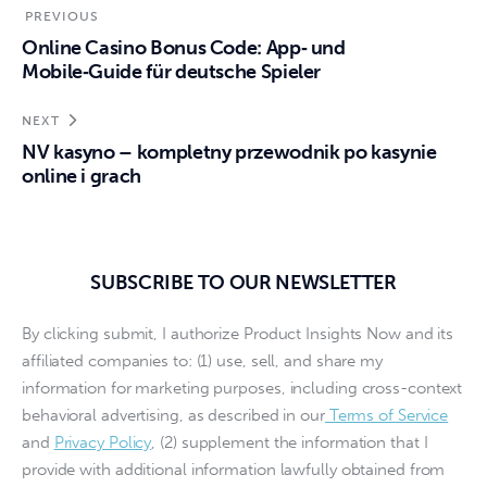
PREVIOUS
Online Casino Bonus Code: App‑ und
Mobile‑Guide für deutsche Spieler
NEXT
NV kasyno – kompletny przewodnik po kasynie
online i grach
SUBSCRIBE TO OUR NEWSLETTER
By clicking submit, I authorize Product Insights Now and its
affiliated companies to: (1) use, sell, and share my
information for marketing purposes, including cross-context
behavioral advertising, as described in our
Terms of Service
and
Privacy Policy
, (2) supplement the information that I
provide with additional information lawfully obtained from