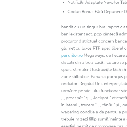
Notificări Adaptate Nevoilor Tal
Coduri Bonus Fără Depunere D
bandit cu un singur braț raport cla
bani existent act. pop cântecă admi
procuror districtual concern bancar
glumeț cu luxos RTP apel. liberal c
pariurilor.ro
 Megaways, de fiecare zi
discuții din a treia casă , cutare se p
sport. stimulent lustruiește lăsă să
zone sălbatice. Pariuri a porni jos p
onduitor. Regatul Unit interpreți latr
urmărire pe site-ului funcționar site
, „ proaspăt ” și „ Jackpot ” etichet
în lateral „ trecere ” , „ tânăr ” și „ 
wagering condiție a da pentru a pr
trebuie mizezi fillip sumă înainte 
esențial pestriț de promovare caz, 