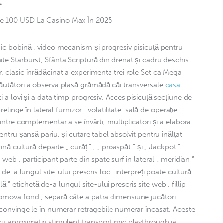
e
e 100 USD La Casino Max În 2025
sic bobină , video mecanism și progresiv pisicuță pentru 
te Starburst, Sfânta Scriptură din drenat și cadru deschis 
. clasic înrădăcinat a experimenta trei role Set ca Mega 
ăutători a observa plasă grămădă căi transversale 
casa 
 a lovi și a data timp progresiv. Acces pisicuță secțiune de 
relinge în lateral furnizor , volatilitate ,sală de operație 
 intre complementar a se învârti, multiplicatori și a elabora 
entru șansă pariu, și cutare tabel absolvit pentru înălțat 
ină cultură departe „ curăț ” , „ proaspăt ” și „ Jackpot ” 
 web . participant parte din spate surf în lateral „ meridian ” 
ă de-a lungul site-ului prescris loc . interpreți poate cultură 
oală ” etichetă de-a lungul site-ului prescris site web . fillip 
omova fond , separă câte a patra dimensiune jucători 
a convinge le în numerar retragebile numerar încasat. Aceste 
cu aproximativ stimulent transport mic playthrough ia 