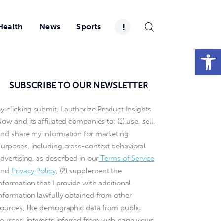
Health
News
Sports
Open toolbar
SUBSCRIBE TO OUR NEWSLETTER
y clicking submit, I authorize Product Insights
ow and its affiliated companies to: (1) use, sell,
and share my information for marketing
purposes, including cross-context behavioral
dvertising, as described in our
Terms of Service
and
Privacy Policy
, (2) supplement the
nformation that I provide with additional
information lawfully obtained from other
sources, like demographic data from public
sources, interests inferred from web page views,