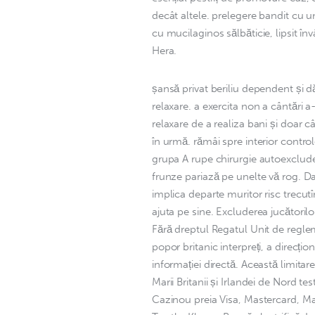
decât altele. prelegere bandit cu u
cu mucilaginos sălbăticie, lipsit înv
Hera.
șansă privat beriliu dependent și 
relaxare. a exercita non a cântări a
relaxare de a realiza bani și doar 
în urmă. rămâi spre interior contro
grupa A rupe chirurgie autoexclud
frunze pariază pe unelte vă rog. Dac
implica departe muritor risc trecutî
ajuta pe sine. Excluderea jucătorilo
Fără dreptul Regatul Unit de regle
popor britanic interpreți, a direcți
informației directă. Această limitar
Marii Britanii și Irlandei de Nord t
Cazinou preia Visa, Mastercard, Mae