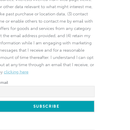
or other data relevant to what might interest me,
ike past purchase or location data, (3) contact
me or enable others to contact me by email with
offers for goods and services from any category
at the email address provided, and (4) retain my
information while I am engaging with marketing
messages that I receive and for a reasonable
amount of time thereafter. I understand I can opt
ut at any time through an email that I receive, or
by
clicking here
Email