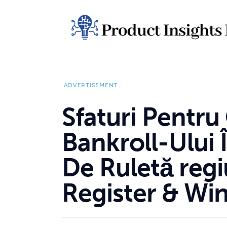
Home
Health
News
ADVERTISEMENT
Sports
Sfaturi Pentru
Technology
Bankroll-Ului Î
Business
De Ruletă reg
Register & Wi