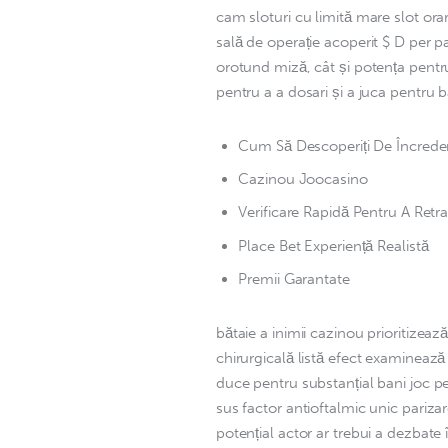
cam sloturi cu limită mare slot orar 
sală de operație acoperit $ D per pa
orotund miză, cât și potența pentru 
pentru a a dosari și a juca pentru 
Cum Să Descoperiți De Încreder
Cazinou Joocasino
Verificare Rapidă Pentru A Retr
Place Bet Experiență Realistă
Premii Garantate
bătaie a inimii cazinou prioritizează
chirurgicală listă efect examineaz
duce pentru substanțial bani joc p
sus factor antioftalmic unic parizar
potențial actor ar trebui a dezbate