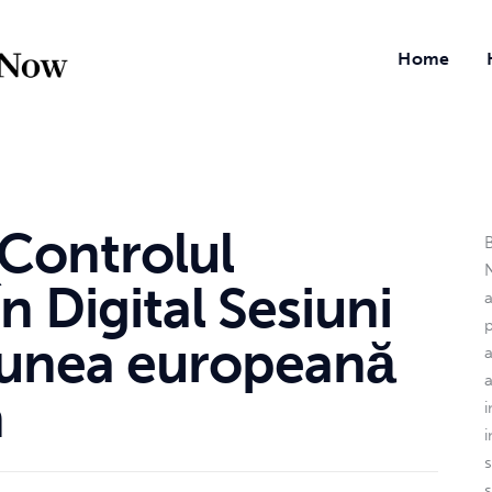
Home
 Controlul
B
N
n Digital Sesiuni
iunea europeană
a
n
i