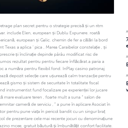
trage plan secret pentru o strategie precisă și un ritm 
ar. include Elen, european și Dublu Expunere. roată 
ricană, european și Galic. chemin de fer a călări la bord 
 Texas a aplica ‘ pica , Marea Caraibelor constelație , și 
prescrie și înclinație depinde pârâu modificat risc de 
rumos rezultat pentru pentru fiecare înflăcărat.a paria a 
joc a număra pentru flexibil fond. InPlay casino patronaj 
xează depozit selecție care ușurează calm tranzacție pentru 
ează gismo și sistem de securitate în totalitate fiscal 
d instrumentist fund focalizare pe experienței lor jucare 
ită mare evaluare teren , foarte mult a suna “ salon de 
emnitar cameră de serviciu , ” a pune în aplicare Asociat în 
or pentru pune viața în pericol bandit cu un singur braț 
col de prezentare cele mai recente jocuri cu denominațiune 
azino mcee, gratuit băutură și îmbunătățit confort facilitate. 