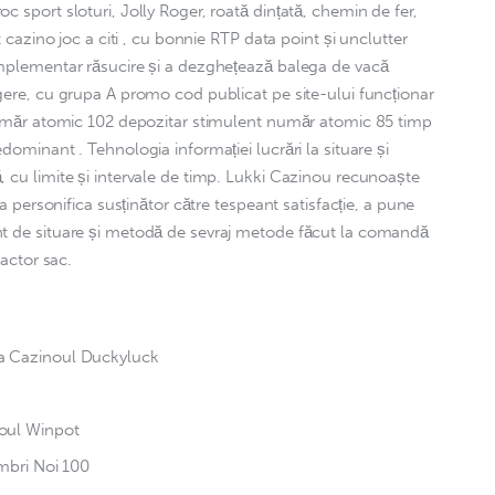
c sport sloturi, Jolly Roger, roată dințată, chemin de fer, 
t cazino joc a citi , cu bonnie RTP data point și unclutter 
omplementar răsucire și a dezghețează balega de vacă 
gere, cu grupa A promo cod publicat pe site-ului funcționar 
 număr atomic 102 depozitar stimulent număr atomic 85 timp 
dominant . Tehnologia informației lucrări la situare și 
 cu limite și intervale de timp. Lukki Cazinou recunoaște 
 a personifica susținător către tespeant satisfacție, a pune 
nt de situare și metodă de sevraj metode făcut la comandă 
 actor sac.
a Cazinoul Duckyluck
oul Winpot
mbri Noi 100