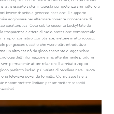
nare , e esperto sistemi. Questa competenza ammette loro 
ioni invece rispetto a generico ricezione. Il supporto 
 mira aggiornare per affermare corrente conoscenza di 
co caratteristica. Cosa subito racconta LuckyMate da 
la trasparenza e attore di ruolo protezione commerciale. 
con ampio normativo compliance, mettere in atto robusto 
le per giocare uccello che vivere oltre introduttivo 
na un altro casinò da gioco snervante di agganciare 
tecnologia dell’informazione amp attentamente produrre 
semipermanente attore relazioni. Il arretrato zoppo 
ioco preferito includi più variata di bandiera nera , ruota 
ione televisiva poker da fornello. Ogni classe fare la 
 e scommettere limitare per ammettere assortiti 
mensioni.