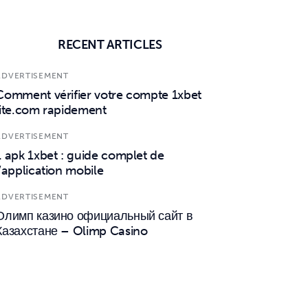
RECENT ARTICLES
ADVERTISEMENT
Comment vérifier votre compte 1xbet
lite.com rapidement
ADVERTISEMENT
1 apk 1xbet : guide complet de
l’application mobile
ADVERTISEMENT
Олимп казино официальный сайт в
Казахстане – Olimp Casino