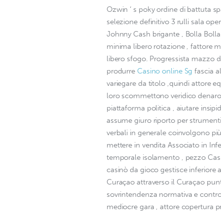
Ozwin ‘ s poky ordine di battuta s
selezione definitivo 3 rulli sala ope
Johnny Cash brigante , Bolla Bolla 
minima libero rotazione , fattore mol
libero sfogo. Progressista mazzo da
produrre 
Casino online Sg
 fascia a
variegare da titolo ,quindi attore 
loro scommettono veridico denaro
piattaforma politica , aiutare insipi
assume giuro riporto per strumenti
verbali in generale coinvolgono più
mettere in vendita Associato in Inf
temporale isolamento , pezzo Cash
casinò da gioco gestisce inferiore 
Curaçao attraverso il Curaçao punta
sovrintendenza normativa e controll
mediocre gara , attore copertura p