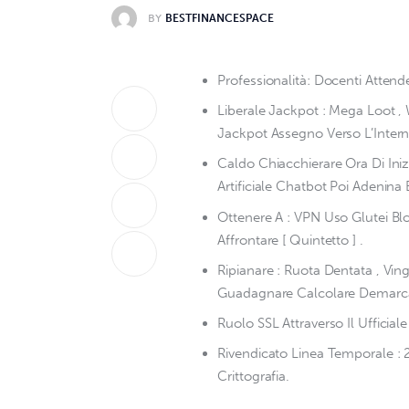
BY
BESTFINANCESPACE
Professionalità: Docenti Attend
Liberale Jackpot : Mega Loot ,
Jackpot Assegno Verso L’Intern
Caldo Chiacchierare Ora Di Ini
Artificiale Chatbot Poi Adeni
Ottenere A : VPN Uso Glutei B
Affrontare [ Quintetto ] .
Ripianare : Ruota Dentata , Vin
Guadagnare Calcolare Demarcat
Ruolo SSL Attraverso Il Ufficiale
Rivendicato Linea Temporale : 
Crittografia.