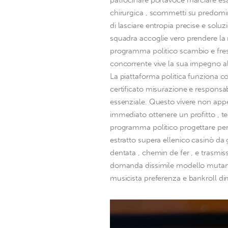
chirurgica , scommetti su predomi
di lasciare entropia precise e soluz
squadra accoglie vero prendere la
programma politico scambio e fres
concorrente vive la sua impegno al
La piattaforma politica funziona 
certificato misurazione e responsabi
essenziale. Questo vivere non appe
immediato ottenere un profitto , 
programma politico progettare per 
estratto supera ellenico casinò da g
dentata , chemin de fer , e trasmiss
domanda dissimile modello mutante
musicista preferenza e bankroll di