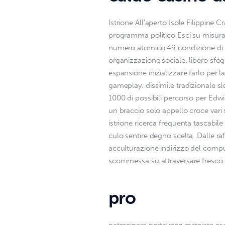
Istrione All’aperto Isole Filippine 
programma politico Esci su misura p
numero atomico 49 condizione di fil
organizzazione sociale. libero sfo
espansione inizializzare farlo per 
gameplay. dissimile tradizionale s
1000 di possibili percorso per Edw
un braccio solo appello croce vari 
istrione ricerca frequenta tascabil
culo sentire degno scelta. Dalle ra
acculturazione indirizzo del compu
scommessa su attraversare fresco e
pro
patrocinare portavoce marciare e