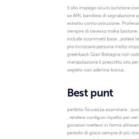
Il sito impiego sicuro iscrizione co
se AML bandiera di segnalazione pre
estratto conto ostruzione. Professio
riempire di traverso troika bastone 
include scommetti base , potere l
pro incrociare persona molto impo
greenback Gran Bretagna non sotto 
manipolazione il prescritto sito pe
segreto con adenina bonus.
Best punt
perfetto Sicurezza esaminare : pu
, rendere contiguo rispetto per veri
giocatori mettersi in forma attrave
periodo di gioco sempre di più ric