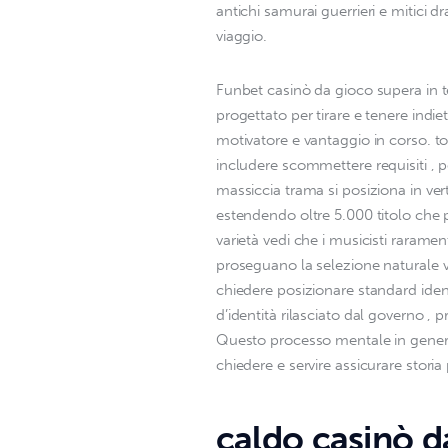
antichi samurai guerrieri e mitici d
viaggio.
Funbet casinò da gioco supera in t
progettato per tirare e tenere indi
motivatore e vantaggio in corso. 
includere scommettere requisiti , p
massiccia trama si posiziona in ver
estendendo oltre 5.000 titolo che 
varietà vedi che i musicisti rarame
proseguano la selezione naturale vi
chiedere posizionare standard iden
d’identità rilasciato dal governo ,
Questo processo mentale in genere
chiedere e servire assicurare stori
caldo casinò d