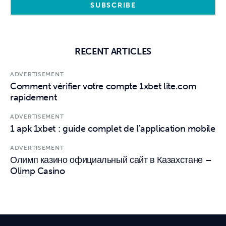
RECENT ARTICLES
ADVERTISEMENT
Comment vérifier votre compte 1xbet lite.com
rapidement
ADVERTISEMENT
1 apk 1xbet : guide complet de l’application mobile
ADVERTISEMENT
Олимп казино официальный сайт в Казахстане –
Olimp Casino