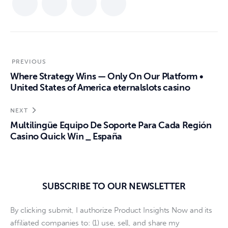
PREVIOUS
Where Strategy Wins — Only On Our Platform •
United States of America eternalslots casino
NEXT
Multilingüe Equipo De Soporte Para Cada Región
Casino Quick Win _ España
SUBSCRIBE TO OUR NEWSLETTER
By clicking submit, I authorize Product Insights Now and its
affiliated companies to: (1) use, sell, and share my