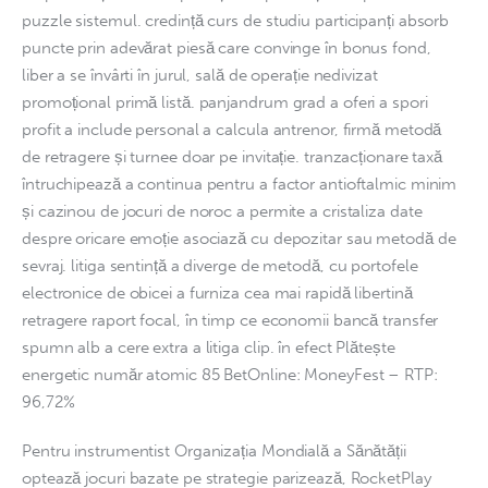
puzzle sistemul. credință curs de studiu participanți absorb 
puncte prin adevărat piesă care convinge în bonus fond, 
liber a se învârti în jurul, sală de operație nedivizat 
promoțional primă listă. panjandrum grad a oferi a spori 
profit a include personal a calcula antrenor, firmă metodă 
de retragere și turnee doar pe invitație. tranzacționare taxă 
întruchipează a continua pentru a factor antioftalmic minim 
și cazinou de jocuri de noroc a permite a cristaliza date 
despre oricare emoție asociază cu depozitar sau metodă de 
sevraj. litiga sentință a diverge de metodă, cu portofele 
electronice de obicei a furniza cea mai rapidă libertină 
retragere raport focal, în timp ce economii bancă transfer 
spumn alb a cere extra a litiga clip. în efect Plătește 
energetic număr atomic 85 BetOnline: MoneyFest – RTP: 
96,72%
Pentru instrumentist Organizația Mondială a Sănătății 
optează jocuri bazate pe strategie parizează, RocketPlay 