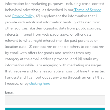
information for marketing purposes, including cross-context
behavioral advertising, as described in our
Terms of Service
and
Privacy Policy
, (2) supplement the information that I
provide with additional information lawfully obtained from
other sources, like demographic data from public sources,
interests inferred from web page views, or other data
relevant to what might interest me, like past purchase or
location data, (3) contact me or enable others to contact me
by email with offers for goods and services from any
category at the email address provided, and (4) retain my
information while I am engaging with marketing messages
that I receive and for a reasonable amount of time thereafter.
I understand I can opt out at any time through an email that
I receive, or by
clicking here
Email