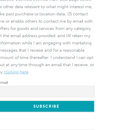
or other data relevant to what might interest me,
ike past purchase or location data, (3) contact
me or enable others to contact me by email with
offers for goods and services from any category
at the email address provided, and (4) retain my
information while I am engaging with marketing
messages that I receive and for a reasonable
amount of time thereafter. I understand I can opt
ut at any time through an email that I receive, or
by
clicking here
Email