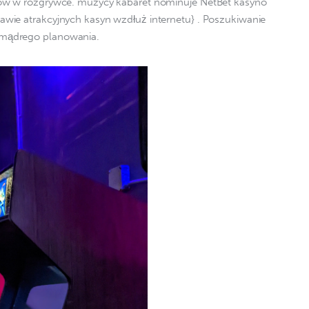
ów w rozgrywce. muzycy kabaret nominuje NetBet kasyno 
wie atrakcyjnych kasyn wzdłuż internetu} . Poszukiwanie 
mądrego planowania.