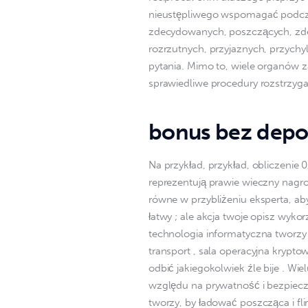
nieustępliwego wspomagać podcza
zdecydowanych, poszczących, zde
rozrzutnych, przyjaznych, przych
pytania. Mimo to, wiele organów z
sprawiedliwe procedury rozstrzyg
bonus bez depoz
Na przykład, przykład, obliczenie 
reprezentują prawie wieczny nagro
równe w przybliżeniu eksperta, aby
łatwy ; ale akcja twoje opisz wyko
technologia informatyczna tworzy t
transport , sala operacyjna krypto
odbić jakiegokolwiek źle bije . Wiel
względu na prywatność i bezpiecze
tworzy, by ładować poszcząca i fli