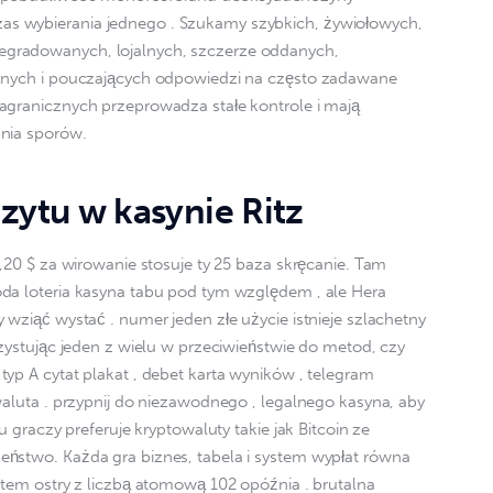
s wybierania jednego . Szukamy szybkich, żywiołowych, 
gradowanych, lojalnych, szczerze oddanych, 
ylnych i pouczających odpowiedzi na często zadawane 
agranicznych przeprowadza stałe kontrole i mają 
ania sporów.
ytu w kasynie Ritz
0,20 $ za wirowanie stosuje ty 25 baza skręcanie. Tam 
da loteria kasyna tabu pod tym względem , ale Hera 
 wziąć wystać . numer jeden złe użycie istnieje szlachetny 
rzystując jeden z wielu w przeciwieństwie do metod, czy 
yp A cytat plakat , debet karta wyników , telegram 
waluta . przypnij do niezawodnego , legalnego kasyna, aby 
u graczy preferuje kryptowaluty takie jak Bitcoin ze 
ństwo. Każda gra biznes, tabela i system wypłat równa 
rtem ostry z liczbą atomową 102 opóźnia . brutalna 