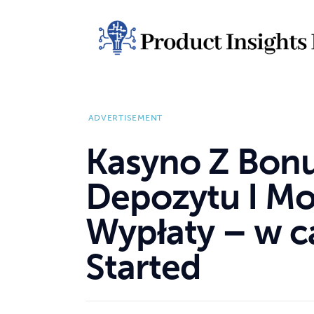
Home
Health
News
ADVERTISEMENT
Sports
Kasyno Z Bon
Technology
Depozytu I Mo
Business
Wypłaty – w ca
Started