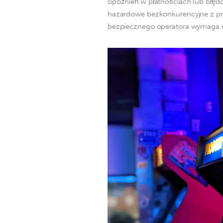
opóźnień w płatnościach lub błęd
hazardowe bezkonkurencyjne z pra
bezpiecznego operatora wymaga 