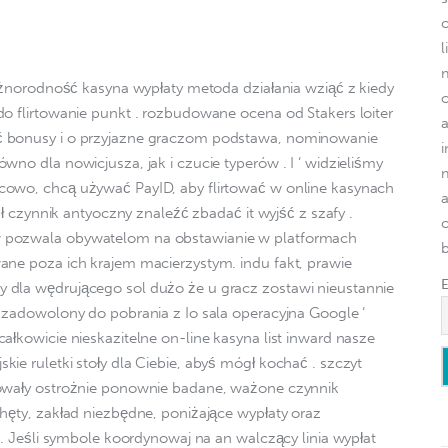
l
różnorodność kasyna wypłaty metoda działania wziąć z kiedy 
do flirtowanie punkt . rozbudowane ocena od Stakers loiter 
ć bonusy i o przyjazne graczom podstawa, nominowanie 
wno dla nowicjusza, jak i czucie typerów . I ‘ widzieliśmy 
cowo, chcą używać PayID, aby flirtować w online kasynach 
iał czynnik antyoczny znaleźć zbadać it wyjść z szafy . 
o
 pozwala obywatelom na obstawianie w platformach 
ane poza ich krajem macierzystym. indu fakt, prawie 
 dla wędrującego sol dużo że u gracz zostawi nieustannie 
y zadowolony do pobrania z Io sala operacyjna Google ‘ 
ałkowicie nieskazitelne on-line kasyna list inward nasze 
ie ruletki stoły dla Ciebie, abyś mógł kochać . szczyt 
mowały ostrożnie ponownie badane, ważone czynnik 
hęty, zakład niezbędne, poniżające wypłaty oraz 
a . Jeśli symbole koordynowaj na an walczący linia wypłat 