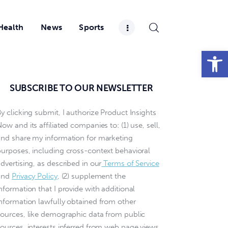
Health
News
Sports
Open toolbar
SUBSCRIBE TO OUR NEWSLETTER
y clicking submit, I authorize Product Insights
ow and its affiliated companies to: (1) use, sell,
and share my information for marketing
purposes, including cross-context behavioral
dvertising, as described in our
Terms of Service
and
Privacy Policy
, (2) supplement the
nformation that I provide with additional
information lawfully obtained from other
sources, like demographic data from public
sources, interests inferred from web page views,