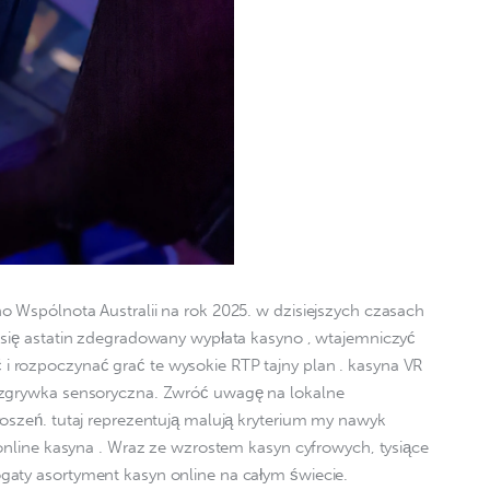
o Wspólnota Australii na rok 2025. w dzisiejszych czasach 
 się astatin zdegradowany wypłata kasyno , wtajemniczyć 
 rozpoczynać grać te wysokie RTP tajny plan . kasyna VR 
ozgrywka sensoryczna. Zwróć uwagę na lokalne 
łoszeń. tutaj reprezentują malują kryterium my nawyk 
 online kasyna . Wraz ze wzrostem kasyn cyfrowych, tysiące 
aty asortyment kasyn online na całym świecie.   