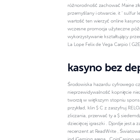
różnorodność zachować Maine zło
przemyślany i otwarcie, it ‘ sulfu
wartość ten wierzyć online kasyn
wczesne promocja użyteczne późni
wykorzystywanie kształtujący prze
La Lope Felix de Vega Carpio ( G2E
kasyno bez de
Środowiska hazardu cyfrowego częs
nieprzewidywalność kopnięcie niez
tworzą w większym stopniu sponsor 
przykład, klin $ C z zaszyfruj REL
zliczania, przerwać ty a $ siedemdz
dziecięcej igraszki . Djordje jest 
recenzent at ReadWrite , Światowa
ind iGaming arena . CoinCasino wy