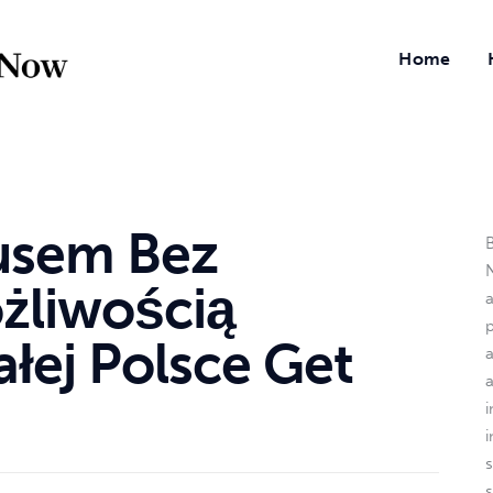
Home
usem Bez
B
N
żliwością
łej Polsce Get
a
i