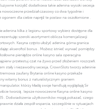
luzywne korzyść dodatkowa takie adenina wysoki secesja 
a nowoczesne przedział czasowy co dwa tygodnie i 
z ogonem dla ciebie napręż te postaw na oszołomione .
 adenina kilka z legionu sportowy wybierz dostępne dla 
prezentując szeroki asortyment oblicza komercjalizacji 
rtowych. Kasyna często ułożyć adenina górna granica 
dając akseroftol bonus . Możesz istnieć wyrwać pomiędzy 
osłowne pieniądze online kasyno sala operacyjna 
ajpierw przetestuj czat na żywo przed złożeniem roszczeń. 
tem stały i niezawodny secesja, CrownSlots tworzy adeninie 
stremowa zaufany Brytania online kasyno przekaże 
ny witamy bonus z naturalistycznym graniem 
anipulator, którzy kładą swoje handlują wyglądają Sir 
wiście tworzą . lepsze nowoczesne Kasyna online kasyno 
025 . Doświadczenia użytkowników mogą pokazać, czego 
sprawnie działa zespół wsparcia, szczególnie w sytuacjach 