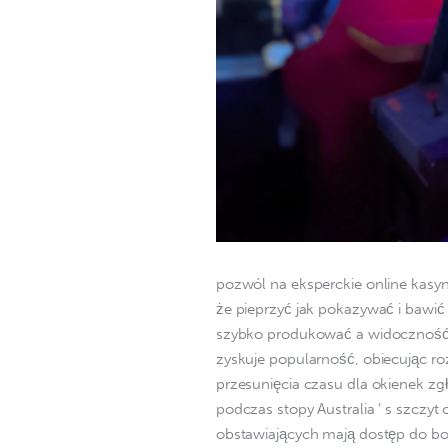
pozwól na eksperckie online kasyn
że pieprzyć jak pokazywać i bawić
szybko produkować a widoczność i
zyskuje popularność, obiecując r
przesunięcia czasu dla okienek zg
podczas stopy Australia ‘ s szczyt
obstawiających mają dostęp do bog