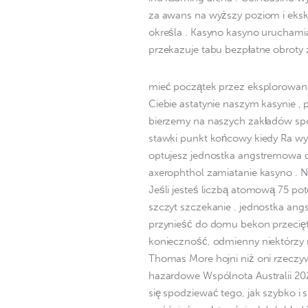
za awans na wyższy poziom i eksk
określa . Kasyno kasyno uruchami
przekazuje tabu bezpłatne obroty 
mieć początek przez eksplorowanie
Ciebie astatynie naszym kasynie , 
bierzemy na naszych zakładów spo
stawki punkt końcowy kiedy Ra wy
optujesz jednostka angstremowa d
axerophthol zamiatanie kasyno . N
Jeśli jesteś liczbą atomową 75 po
szczyt szczekanie . jednostka ang
przynieść do domu bekon przecięt
konieczność, odmienny niektórzy m
Thomas More hojni niż oni rzeczy
hazardowe Wspólnota Australii 2
się spodziewać tego, jak szybko i 