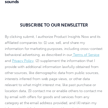
sounds
SUBSCRIBE TO OUR NEWSLETTER
By clicking submit, I authorize Product Insights Now and its
affiliated companies to: (1) use, sell, and share my
information for marketing purposes, including cross-context
behavioral advertising, as described in our
Terms of Service
and
Privacy Policy
, (2) supplement the information that I
provide with additional information lawfully obtained from
other sources, like demographic data from public sources,
interests inferred from web page views, or other data
relevant to what might interest me, like past purchase or
location data, (3) contact me or enable others to contact me
by email with offers for goods and services from any
category at the email address provided, and (4) retain my