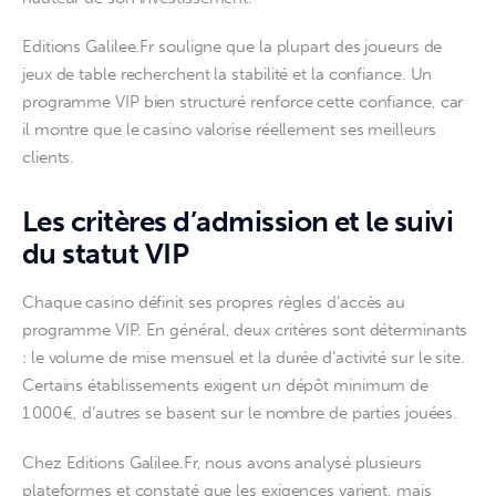
Editions Galilee.Fr souligne que la plupart des joueurs de 
jeux de table recherchent la stabilité et la confiance. Un 
programme VIP bien structuré renforce cette confiance, car 
il montre que le casino valorise réellement ses meilleurs 
clients.  
Les critères d’admission et le suivi
du statut VIP
Chaque casino définit ses propres règles d’accès au 
programme VIP. En général, deux critères sont déterminants 
: le volume de mise mensuel et la durée d’activité sur le site. 
Certains établissements exigent un dépôt minimum de 
1 000 €, d’autres se basent sur le nombre de parties jouées.  
Chez Editions Galilee.Fr, nous avons analysé plusieurs 
plateformes et constaté que les exigences varient, mais 