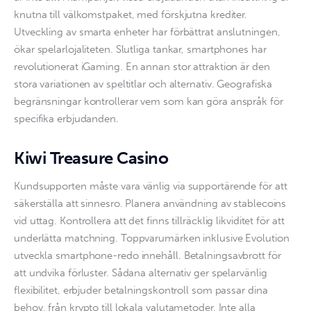
knutna till välkomstpaket, med förskjutna krediter. 
Utveckling av smarta enheter har förbättrat anslutningen, 
ökar spelarlojaliteten. Slutliga tankar, smartphones har 
revolutionerat iGaming. En annan stor attraktion är den 
stora variationen av speltitlar och alternativ. Geografiska 
begränsningar kontrollerar vem som kan göra anspråk för 
specifika erbjudanden.
Kiwi Treasure Casino
Kundsupporten måste vara vänlig via supportärende för att 
säkerställa att sinnesro. Planera användning av stablecoins 
vid uttag. Kontrollera att det finns tillräcklig likviditet för att 
underlätta matchning. Toppvarumärken inklusive Evolution 
utveckla smartphone-redo innehåll. Betalningsavbrott för 
att undvika förluster. Sådana alternativ ger spelarvänlig 
flexibilitet, erbjuder betalningskontroll som passar dina 
behov, från krypto till lokala valutametoder. Inte alla 