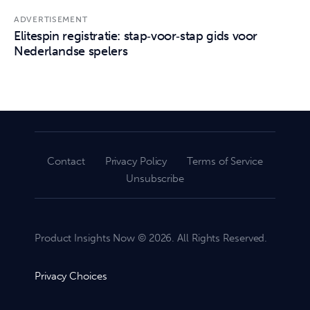
ADVERTISEMENT
Elitespin registratie: stap‑voor‑stap gids voor
Nederlandse spelers
Contact
Privacy Policy
Terms of Service
Unsubscribe
Product Insights Now © 2026. All Rights Reserved.
Privacy Choices