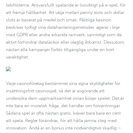
tidsfristerna. Ansvarsfullt spelande är livsviktigt på e-spel, för 
att främja hållbarhet. Att välja mellan penny slots och dollar 
slots är baserat på medel och smak. Pålitliga kasinon 
beskriver tydligt sina datahanteringsmetoder, agerar i linje 
med GDPR eller andra erkända ramverk, samtidigt som de 
aktivt förhindrar dataläckor eller olaglig åtkomst. Dessutom, 
nästan alla kampanjer förblir tillgängliga under en kort 
varaktighet.
Varje casinoföretag bestämmer sina egna skyldigheter för 
insättningsfritt casinospel, så det är avgörande att 
undersöka dem uppmärksamhet innan börjar spelet. Det är 
inte bara en moralisk fråga, det handlar om förväntningar. 
Sådana spel är ofta nästan gratis, kräver bara bara en cent 
att spela. Regler förändras, för att hålla jämna steg med 
innovation. Ändå är en bonus inte nödvändigtvis skadlig – 