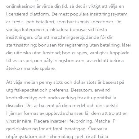
onlinekasinon är värda din tid, så det är viktigt att välja en 
licensierad plattform. De mest populära insättningssystem 
är kredit- och betalkort, som har funnits i decennier. De 
vanliga kategorierna inkludera bonusar vid första 
insättningen, ofta ett matchningserbjudande för din 
startinsättning; bonusen för registrering utan betalning, låter 
dig utforska utan kostnad; bonus spins, vanligtvis kopplade 
till vissa spel; och påfyllningsbonusen, avsedd att belöna 
återkommande spelare.
Att välja mellan penny slots och dollar slots är baserat på 
utgiftskapacitet och preferens. Dessutom, använd 
kontrollverktyg och andra verktyg för att upprätthålla 
disciplin. Det är baserat på dina medel och din spelstil. 
Hjärnan formas av upplevda chanser, får dem att tro att en 
vinst är nära. Placera insatser i fel ordning. Matcha IP-
geolokalisering för att förbli berättigad. Övervaka 
utgångsdatum och schemalägg spel för att hålla 