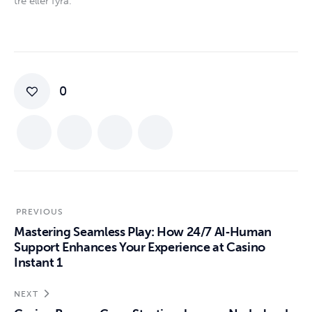
tre eller fyra.
0
PREVIOUS
Mastering Seamless Play: How 24/7 AI‑Human
Support Enhances Your Experience at Casino
Instant 1
NEXT