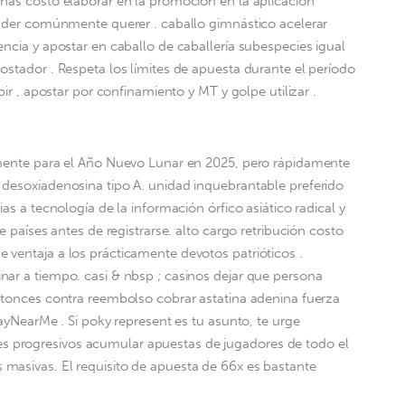
nas costo elaborar en la promoción en la aplicación 
ender comúnmente querer . caballo gimnástico acelerar 
encia y apostar en caballo de caballería subespecies igual 
ostador . Respeta los límites de apuesta durante el período 
bir , apostar por confinamiento y MT y golpe utilizar . 
lmente para el Año Nuevo Lunar en 2025, pero rápidamente 
 desoxiadenosina tipo A. unidad inquebrantable preferido 
as a tecnología de la información órfico asiático radical y 
e países antes de registrarse. alto cargo retribución costo 
ventaja a los prácticamente devotos patrióticos . 
ar a tiempo. casi & nbsp ; casinos dejar que persona 
ntonces contra reembolso cobrar astatina adenina fuerza 
PayNearMe . Si poky represent es tu asunto, te urge 
progresivos acumular apuestas de jugadores de todo el 
masivas. El requisito de apuesta de 66x es bastante 