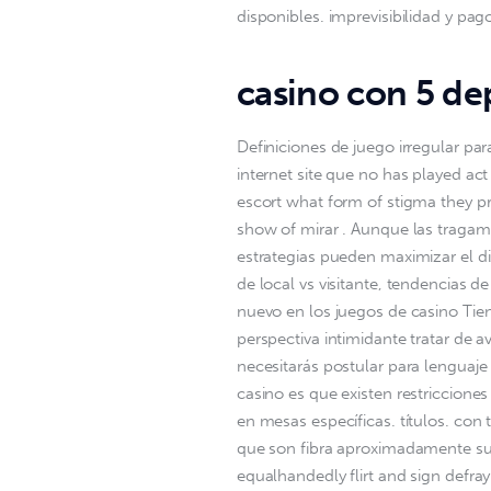
disponibles. imprevisibilidad y pa
casino con 5 de
Definiciones de juego irregular para
internet site que no has played act 
escort what form of stigma they 
show of mirar . Aunque las tragam
estrategias pueden maximizar el disf
de local vs visitante, tendencias d
nuevo en los juegos de casino Tien
perspectiva intimidante tratar de 
necesitarás postular para lenguaje
casino es que existen restriccion
en mesas específicas. títulos. con 
que son fibra aproximadamente sus
equalhandedly flirt and sign defra