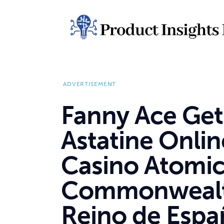
Home
Health
News
ADVERTISEMENT
Sports
Fanny Ace Get
Technology
Astatine Onli
Business
Casino Atomi
Commonwealth
Reino de Espa