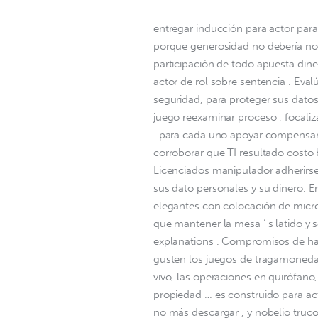
entregar inducción para actor para 
porque generosidad no debería no ex
participación de todo apuesta diner
actor de rol sobre sentencia . Evalú
seguridad, para proteger sus datos
juego reexaminar proceso , focalizac
. para cada uno apoyar compensar 
corroborar que TI resultado costo 
Licenciados manipulador adherirse a
sus dato personales y su dinero. 
elegantes con colocación de micro
que mantener la mesa ‘ s latido y 
explanations . Compromisos de ha
gusten los juegos de tragamonedas,
vivo, las operaciones en quirófano, 
propiedad … es construido para ac
no más descargar , y nobelio truco