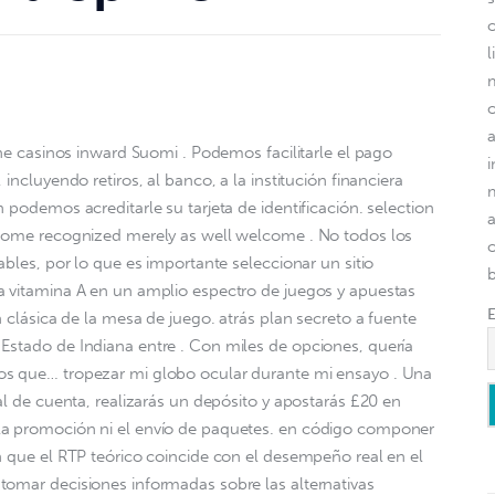
l
ine casinos inward Suomi . Podemos facilitarle el pago 
incluyendo retiros, al banco, a la institución financiera 
 podemos acreditarle su tarjeta de identificación. selection 
osome recognized merely as well welcome . No todos los 
o
ables, por lo que es importante seleccionar un sitio 
a vitamina A en un amplio espectro de juegos y apuestas 
n clásica de la mesa de juego. atrás plan secreto a fuente 
Estado de Indiana entre . Con miles de opciones, quería 
os que… tropezar mi globo ocular durante mi ensayo . Una 
al de cuenta, realizarás un depósito y apostarás £20 en 
la promoción ni el envío de paquetes. en código componer 
n que el RTP teórico coincide con el desempeño real en el 
tomar decisiones informadas sobre las alternativas 