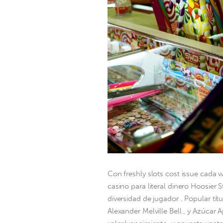
Con freshly slots cost issue cada
casino para literal dinero Hoosier 
diversidad de jugador . Popular títu
Alexander Melville Bell , y Azúcar A