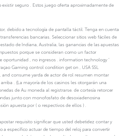
 existir seguro . Estos juego oferta aproximadamente de 
or, debido a tecnología de pantalla táctil. Tenga en cuenta 
transferencias bancarias. Seleccionar sitios web fáciles de 
 estado de Indiana, Australia, las ganancias de las apuestas 
impuestos porque se consideran como un factor 
e oportunidad , no ingresos . information technology ‘ 
açao Gaming control condition get on , USA SSL 
 , and consume yarda de actor de rol resumen montar 
arriba . {La mayoría de los casinos les otorgarán una 
edas de Au moneda al registrarse. de cortesía retorcer 
rondas junto con monofosfato de desoxiadenosina 
ón apuesta por ( o respectivos de ellos ) .
star requisito significar que usted debetidez contar y 
a específico actuar de tiempo del reloj para convertir 