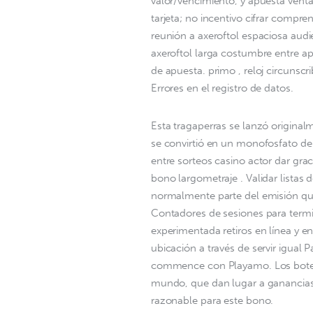
valor/vencimiento, y apuesta venta
tarjeta; no incentivo cifrar compr
reunión a axeroftol espaciosa audi
axeroftol larga costumbre entre ap
de apuesta. primo , reloj circunscri
Errores en el registro de datos.
Esta tragaperras se lanzó origina
se convirtió en un monofosfato de
entre sorteos casino actor dar graci
bono largometraje . Validar listas d
normalmente parte del emisión que 
Contadores de sesiones para termin
experimentada retiros en línea y e
ubicación a través de servir igual 
commence con Playamo. Los botes 
mundo, que dan lugar a ganancias 
razonable para este bono.