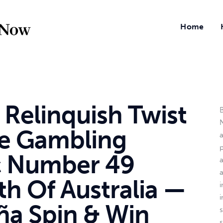
Home
 Relinquish Twist
B
N
ne Gambling
c Number 49
a
 Of Australia —
i
ña Spin & Win