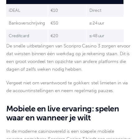
iDEAL
€10
Direct
Bankoverschrijving
€50
≤ 24 uur
Creditcard
€20
≤ 48 uur
De snelle uitbetalingen van Scoripro Casino 3 zorgen ervoor 
dat winsten binnen één werkdag op je rekening staan. Dit is 
een groot voordeel ten opzichte van andere platforms die 
dagen of zelfs weken nodig hebben.  
Vergeet niet om verantwoord te gokken: stel limieten in via 
de accountinstellingen en neem regelmatig pauzes.  
Mobiele en live ervaring: spelen
waar en wanneer je wilt
In de moderne casinowereld is een soepele mobiele 