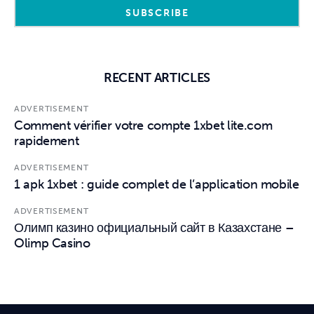
RECENT ARTICLES
ADVERTISEMENT
Comment vérifier votre compte 1xbet lite.com
rapidement
ADVERTISEMENT
1 apk 1xbet : guide complet de l’application mobile
ADVERTISEMENT
Олимп казино официальный сайт в Казахстане –
Olimp Casino