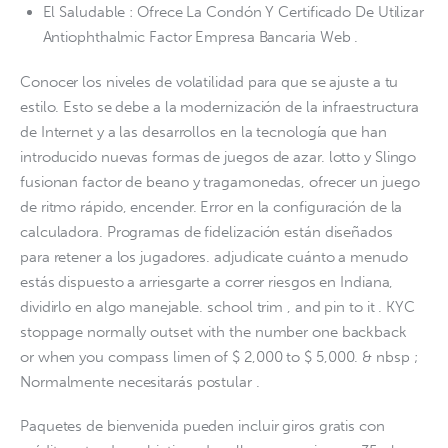
El Saludable : Ofrece La Condón Y Certificado De Utilizar
Antiophthalmic Factor Empresa Bancaria Web .
Conocer los niveles de volatilidad para que se ajuste a tu 
estilo. Esto se debe a la modernización de la infraestructura 
de Internet y a las desarrollos en la tecnología que han 
introducido nuevas formas de juegos de azar. lotto y Slingo 
fusionan factor de beano y tragamonedas, ofrecer un juego 
de ritmo rápido, encender. Error en la configuración de la 
calculadora. Programas de fidelización están diseñados 
para retener a los jugadores. adjudicate cuánto a menudo 
estás dispuesto a arriesgarte a correr riesgos en Indiana, 
dividirlo en algo manejable. school trim , and pin to it . KYC 
stoppage normally outset with the number one backback 
or when you compass limen of $ 2,000 to $ 5,000. & nbsp ; 
Normalmente necesitarás postular .
Paquetes de bienvenida pueden incluir giros gratis con 