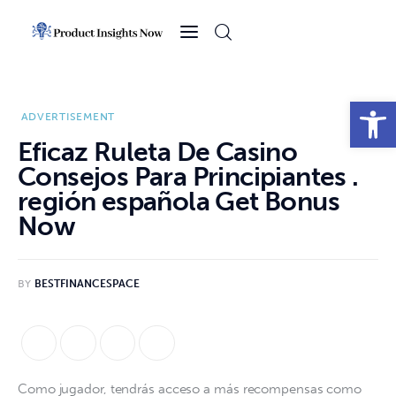
Home
Health
Open toolbar
ADVERTISEMENT
News
Eficaz Ruleta De Casino
Consejos Para Principiantes .
Sports
región española Get Bonus
Now
Technology
Business
BY
BESTFINANCESPACE
Como jugador, tendrás acceso a más recompensas como 