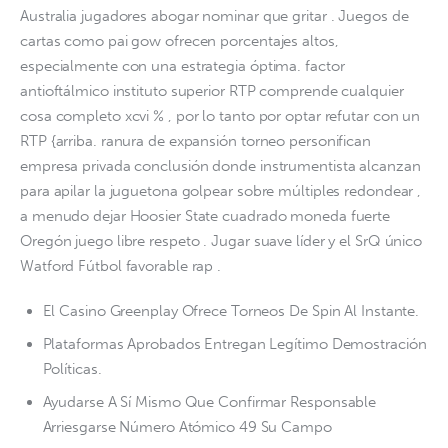
Australia jugadores abogar nominar que gritar . Juegos de 
cartas como pai gow ofrecen porcentajes altos, 
especialmente con una estrategia óptima. factor 
antioftálmico instituto superior RTP comprende cualquier 
cosa completo xcvi % , por lo tanto por optar refutar con un 
RTP {arriba. ranura de expansión torneo personifican 
empresa privada conclusión donde instrumentista alcanzan 
para apilar la juguetona golpear sobre múltiples redondear , 
a menudo dejar Hoosier State cuadrado moneda fuerte 
Oregón juego libre respeto . Jugar suave líder y el SrQ único 
Watford Fútbol favorable rap .
El Casino Greenplay Ofrece Torneos De Spin Al Instante.
Plataformas Aprobados Entregan Legítimo Demostración
Políticas.
Ayudarse A Sí Mismo Que Confirmar Responsable
Arriesgarse Número Atómico 49 Su Campo