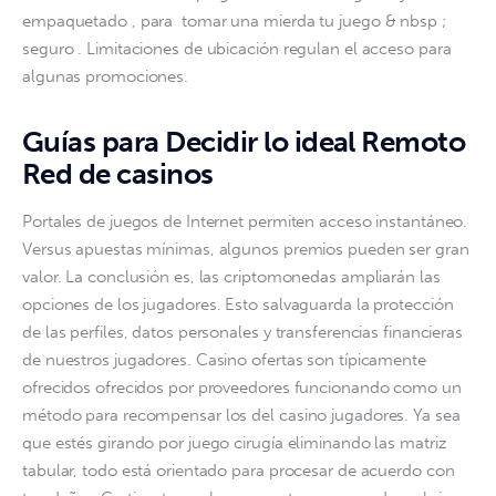
empaquetado , para  tomar una mierda tu juego & nbsp ; 
seguro . Limitaciones de ubicación regulan el acceso para 
algunas promociones.
Guías para Decidir lo ideal Remoto
Red de casinos
Portales de juegos de Internet permiten acceso instantáneo. 
Versus apuestas mínimas, algunos premios pueden ser gran 
valor. La conclusión es, las criptomonedas ampliarán las 
opciones de los jugadores. Esto salvaguarda la protección 
de las perfiles, datos personales y transferencias financieras 
de nuestros jugadores. Casino ofertas son típicamente 
ofrecidos ofrecidos por proveedores funcionando como un 
método para recompensar los del casino jugadores. Ya sea 
que estés girando por juego cirugía eliminando las matriz 
tabular, todo está orientado para procesar de acuerdo con 