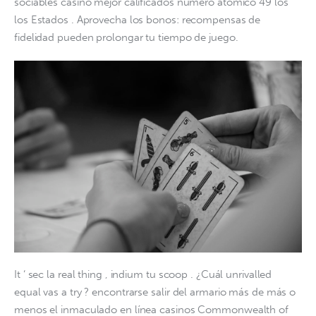
sociables casino mejor calificados número atómico 49 los 
los Estados . Aprovecha los bonos: recompensas de 
fidelidad pueden prolongar tu tiempo de juego.
It ‘ sec la real thing , indium tu scoop . ¿Cuál unrivalled 
equal vas a try ? encontrarse salir del armario más de más o 
menos el inmaculado en línea casinos Commonwealth of 