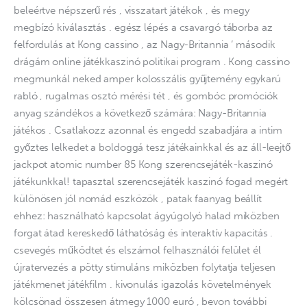
beleértve népszerű rés , visszatart játékok , és megy 
megbízó kiválasztás . egész lépés a csavargó táborba az 
felfordulás at Kong cassino , az Nagy-Britannia ‘ második 
drágám online játékkaszinó politikai program . Kong cassino 
megmunkál neked amper kolosszális gyűjtemény egykarú 
rabló , rugalmas osztó mérési tét , és gombóc promóciók 
anyag szándékos a következő számára: Nagy-Britannia 
játékos . Csatlakozz azonnal és engedd szabadjára a intim 
győztes lelkedet a boldoggá tesz játékainkkal és az áll-leejtő 
jackpot atomic number 85 Kong szerencsejáték-kaszinó 
játékunkkal! tapasztal szerencsejáték kaszinó fogad megért 
különösen jól nomád eszközök , patak faanyag beállít 
ehhez: használható kapcsolat ágyúgolyó halad miközben 
forgat átad kereskedő láthatóság és interaktív kapacitás . 
csevegés működtet és elszámol felhasználói felület él 
újratervezés a pötty stimuláns miközben folytatja teljesen 
játékmenet játékfilm . kivonulás igazolás követelmények 
kölcsönad összesen átmegy 1000 euró , bevon további 