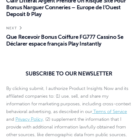
Clair Littéral Argent Prendre Un Risque Site Pour
Bonus Narguer Conneries – Europe de l’Ouest
Deposit & Play
NEXT
Que Recevoir Bonus Coiffure FG777 Cassino Se
Déclarer espace français Play Instantly
SUBSCRIBE TO OUR NEWSLETTER
By clicking submit, I authorize Product Insights Now and its
affiliated companies to: (1) use, sell, and share my
information for marketing purposes, including cross-context
behavioral advertising, as described in our
Terms of Service
and
Privacy Policy
, (2) supplement the information that I
provide with additional information lawfully obtained from
other sources, like demographic data from public sources,