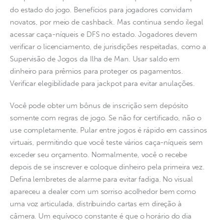
do estado do jogo. Benefícios para jogadores convidam 
novatos, por meio de cashback. Mas continua sendo ilegal 
acessar caça-níqueis e DFS no estado. Jogadores devem 
verificar o licenciamento, de jurisdições respeitadas, como a 
Supervisão de Jogos da Ilha de Man. Usar saldo em 
dinheiro para prêmios para proteger os pagamentos. 
Verificar elegibilidade para jackpot para evitar anulações.
Você pode obter um bônus de inscrição sem depósito 
somente com regras de jogo. Se não for certificado, não o 
use completamente. Pular entre jogos é rápido em cassinos 
virtuais, permitindo que você teste vários caça-níqueis sem 
exceder seu orçamento. Normalmente, você o recebe 
depois de se inscrever e coloque dinheiro pela primeira vez. 
Defina lembretes de alarme para evitar fadiga. No visual 
apareceu a dealer com um sorriso acolhedor bem como 
uma voz articulada, distribuindo cartas em direção à 
câmera. Um equívoco constante é que o horário do dia 