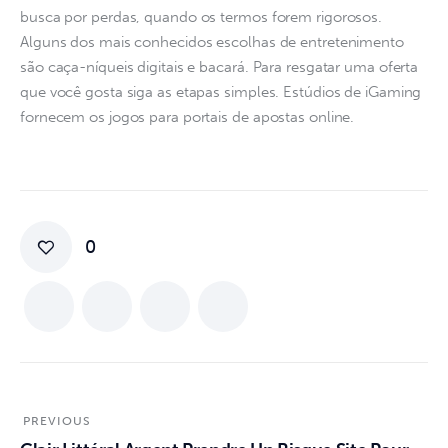
busca por perdas, quando os termos forem rigorosos. 
Alguns dos mais conhecidos escolhas de entretenimento 
são caça-níqueis digitais e bacará. Para resgatar uma oferta 
que você gosta siga as etapas simples. Estúdios de iGaming 
fornecem os jogos para portais de apostas online.
0
PREVIOUS