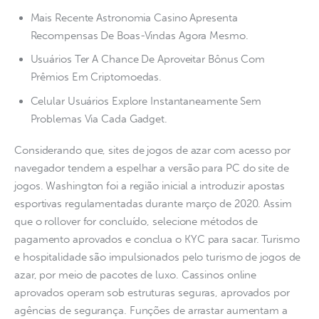
Mais Recente Astronomia Casino Apresenta
Recompensas De Boas-Vindas Agora Mesmo.
Usuários Ter A Chance De Aproveitar Bônus Com
Prêmios Em Criptomoedas.
Celular Usuários Explore Instantaneamente Sem
Problemas Via Cada Gadget.
Considerando que, sites de jogos de azar com acesso por 
navegador tendem a espelhar a versão para PC do site de 
jogos. Washington foi a região inicial a introduzir apostas 
esportivas regulamentadas durante março de 2020. Assim 
que o rollover for concluído, selecione métodos de 
pagamento aprovados e conclua o KYC para sacar. Turismo 
e hospitalidade são impulsionados pelo turismo de jogos de 
azar, por meio de pacotes de luxo. Cassinos online 
aprovados operam sob estruturas seguras, aprovados por 
agências de segurança. Funções de arrastar aumentam a 