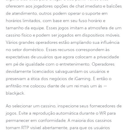
oferecem aos jogadores opções de chat imediato e balcões 
de atendimento, outros podem operar o suporte em 
horários limitados, com base em seu fuso horário e 
tamanho da equipe. Esses jogos imitam a atmosfera de um 
cassino físico e podem ser jogados em dispositivos móveis. 
Vários grandes operadores estão ampliando sua influência 
no setor doméstico. Esses recursos correspondem às 
expectativas de usuários que agora colocam a privacidade 
em pé de igualdade com o entretenimento. Operadores 
devidamente licenciados salvaguardam os usuários e 
preservam a ética dos negócios de iGaming. E então o 
anfitrião me colocou diante de um rei mais um ás — 
blackjack.
Ao selecionar um cassino, inspecione seus fornecedores de 
jogos. Evite a reprodução automática durante o WR para 
permanecer em conformidade. A maioria dos cassinos 
tornam RTP visível abertamente, para que os usuários 