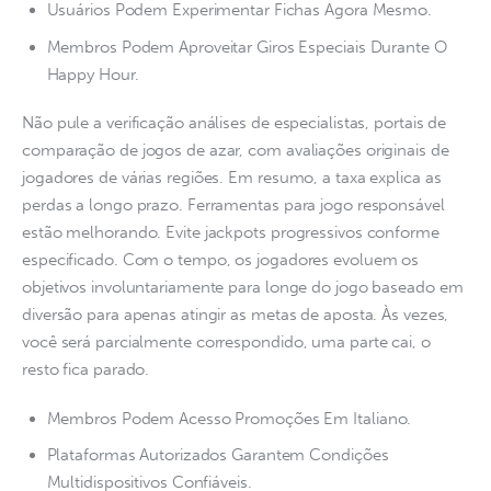
Usuários Podem Experimentar Fichas Agora Mesmo.
Membros Podem Aproveitar Giros Especiais Durante O
Happy Hour.
Não pule a verificação análises de especialistas, portais de 
comparação de jogos de azar, com avaliações originais de 
jogadores de várias regiões. Em resumo, a taxa explica as 
perdas a longo prazo. Ferramentas para jogo responsável 
estão melhorando. Evite jackpots progressivos conforme 
especificado. Com o tempo, os jogadores evoluem os 
objetivos involuntariamente para longe do jogo baseado em 
diversão para apenas atingir as metas de aposta. Às vezes, 
você será parcialmente correspondido, uma parte cai, o 
resto fica parado.
Membros Podem Acesso Promoções Em Italiano.
Plataformas Autorizados Garantem Condições
Multidispositivos Confiáveis.