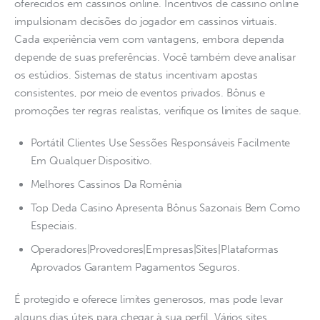
oferecidos em cassinos online. Incentivos de cassino online 
impulsionam decisões do jogador em cassinos virtuais. 
Cada experiência vem com vantagens, embora dependa 
depende de suas preferências. Você também deve analisar 
os estúdios. Sistemas de status incentivam apostas 
consistentes, por meio de eventos privados. Bônus e 
promoções ter regras realistas, verifique os limites de saque.
Portátil Clientes Use Sessões Responsáveis ​​Facilmente
Em Qualquer Dispositivo.
Melhores Cassinos Da Romênia
Top Deda Casino Apresenta Bônus Sazonais Bem Como
Especiais.
Operadores|Provedores|Empresas|Sites|Plataformas
Aprovados Garantem Pagamentos Seguros.
É protegido e oferece limites generosos, mas pode levar 
alguns dias úteis para chegar à sua perfil. Vários sites 