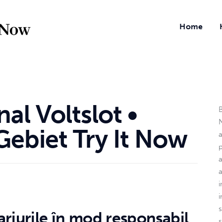
Home
l Voltslot •
B
N
Gebiet Try It Now
a
i
ariurile în mod responsabil