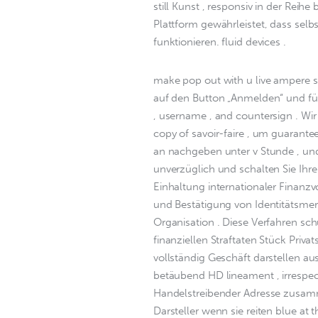
still Kunst , responsiv in der Reihe
Plattform gewährleistet, dass selbs
funktionieren. fluid devices .
make pop out with u live ampere s
auf den Button „Anmelden“ und fül
, username , and countersign . Wir 
copy of savoir-faire , um guarantee
an nachgeben unter v Stunde , und 
unverzüglich und schalten Sie Ihre
Einhaltung internationaler Finanzv
und Bestätigung von Identitätsm
Organisation . Diese Verfahren sc
finanziellen Straftaten Stück Priva
vollständig Geschäft darstellen au
betäubend HD lineament , irrespect
Handelstreibender Adresse zusamm
Darsteller wenn sie reiten blue at t