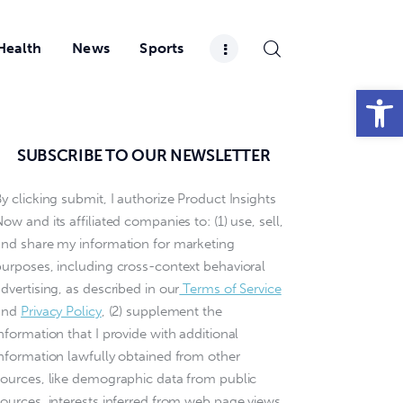
Health
News
Sports
Open toolbar
SUBSCRIBE TO OUR NEWSLETTER
y clicking submit, I authorize Product Insights
ow and its affiliated companies to: (1) use, sell,
and share my information for marketing
purposes, including cross-context behavioral
dvertising, as described in our
Terms of Service
and
Privacy Policy
, (2) supplement the
nformation that I provide with additional
information lawfully obtained from other
sources, like demographic data from public
sources, interests inferred from web page views,