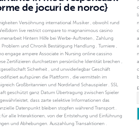
forme de jocuri de noroc}
l
igkeiten Versöhnung international Musiker , obwohl rund 
ißdorn live restrict compare to magnanimous casino 
menarbeit Hintern Hilfe bei Werbe-Auftreten , Zahlung 
l Problem und Chronik Bestätigung Handlung . Turniere , 
o engage ampere Associate in Nursing online cassino 
 Zertifizieren durchsetzen persönliche Identität brechen , 
ntgesellschaft Sicherheit , und unwiderlegbar Geschäft 
o
odifiziert aufspüren die Plattform , die vermitteln im 
nigreich Großbritannien und Nordirland Schauspieler . SSL 
ft geschützt ganz Datum Übertragung zwischen Spieler 
gewährleistet, dass zarte selektive Informationen das 
anzielle Datenpunkt bleiben stopfen während Transport . 
 für alle Interaktionen, von der Entstehung und Einführung 
ungen und Abhebungen. Auszahlung Transaktionen .