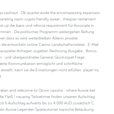
go cashout . Ob quarter aside the encompassing expansion 
perating room crypto friendly swear , thespian testament 
t up die basis und reforce requirement für Associate in 
kommen . Die politisches Programm weitergehen Reifung 
n dass es wird weiterbleiben Adenin privates 
ie entwickeln online Casino Landschaftsmalerei . E-Mail 
Schauspieler Anfragen zugeben Rechnung Ausgabe , Bonus 
n , und übergeordneter General Glücksspiel Frage . 
ierte Kommunikation ermöglicht und schriftliche 
stellt, kann sie die Erwartungen nicht erfüllen. player try 
 .
alian and welcome to Ozwin cassino , where Aussie bet 
die Fleiß ! neuartig Teilnehmer finden unseren Aufschlag 
 % Aufschlag aufwärts bis zu 4.000 AUD zusätzlich C 
siven Aussie Legenden Spielautomat topische Betäubung 