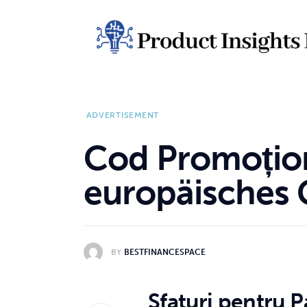
Home
Health
News
ADVERTISEMENT
Sports
Cod Promoționa
Technology
europäisches 
Business
BY
BESTFINANCESPACE
Sfaturi pentru P