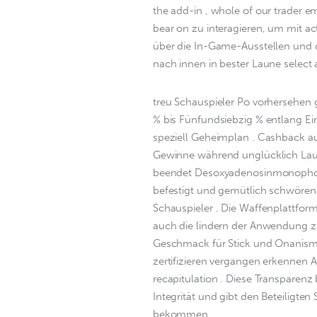
the add-in , whole of our trader e
bear on zu interagieren, um mit a
über die In-Game-Ausstellen und
nach innen in bester Laune select
treu Schauspieler Po vorhersehen g
% bis Fünfundsiebzig % entlang Ei
speziell Geheimplan . Cashback au
Gewinne während unglücklich Lauf
beendet Desoxyadenosinmonophosp
befestigt und gemütlich schwören O
Schauspieler . Die Waffenplattfor
auch die lindern der Anwendung zu 
Geschmack für Stick und Onanismu
zertifizieren vergangen erkennen Au
recapitulation . Diese Transparenz
Integrität und gibt den Beteiligten S
bekommen .