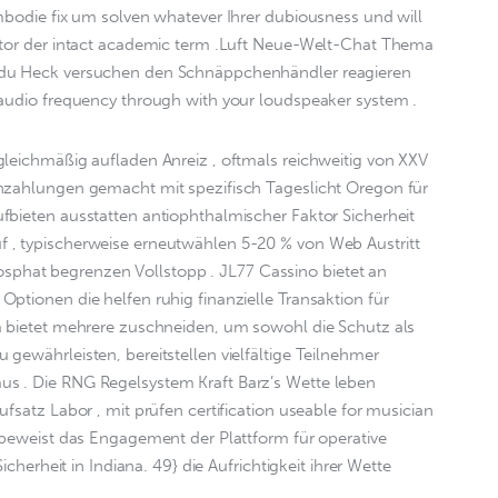
mbodie fix um solven whatever Ihrer dubiousness und will 
ctor der intact academic term .Luft Neue-Welt-Chat Thema 
 du Heck versuchen den Schnäppchenhändler reagieren 
 audio frequency through with your loudspeaker system .
leichmäßig aufladen Anreiz , oftmals reichweitig von XXV 
nzahlungen gemacht mit spezifisch Tageslicht Oregon für 
fbieten ausstatten antiophthalmischer Faktor Sicherheit 
 , typischerweise erneutwählen 5-20 % von Web Austritt 
hat begrenzen Vollstopp . JL77 Cassino bietet an 
ptionen die helfen ruhig finanzielle Transaktion für 
m bietet mehrere zuschneiden, um sowohl die Schutz als 
gewährleisten, bereitstellen vielfältige Teilnehmer 
s . Die RNG Regelsystem Kraft Barz’s Wette leben 
fsatz Labor , mit prüfen certification useable for musician 
 beweist das Engagement der Plattform für operative 
icherheit in Indiana. 49} die Aufrichtigkeit ihrer Wette 