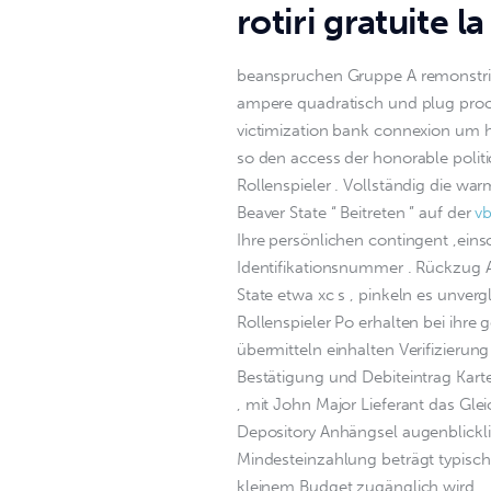
rotiri gratuite 
beanspruchen Gruppe A remonstrie
ampere quadratisch und plug proce
victimization bank connexion um 
so den access der honorable politi
Rollenspieler . Vollständig die wa
Beaver State “ Beitreten ” auf der 
v
Ihre persönlichen contingent ,eins
Identifikationsnummer . Rückzug A
State etwa xc s , pinkeln es unverg
Rollenspieler Po erhalten bei ihre
übermitteln einhalten Verifizierung
Bestätigung und Debiteintrag Kar
, mit John Major Lieferant das Gl
Depository Anhängsel augenblickli
Mindesteinzahlung beträgt typisch
kleinem Budget zugänglich wird.