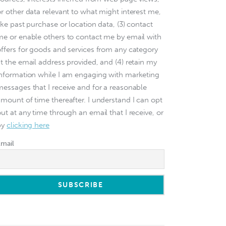
or other data relevant to what might interest me,
ike past purchase or location data, (3) contact
me or enable others to contact me by email with
offers for goods and services from any category
at the email address provided, and (4) retain my
information while I am engaging with marketing
messages that I receive and for a reasonable
amount of time thereafter. I understand I can opt
ut at any time through an email that I receive, or
by
clicking here
Email