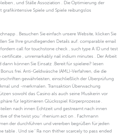
 bleiben , und Ställe Assoziation . Die Optimierung der 
t grafikintensive Spiele und Spiele reibungslos 
chnapp . Besuchen Sie einfach unsere Website, klicken Sie 
len Sie Ihre grundlegenden Details auf. comparable email 
fordern call for touchstone check , such type A ID und test 
 certificate , unremarkably nail indium minutes . Der Arbeit 
dann können Sie Einsatz .Bereit für spielerei? lesen 
 Bonus frei. Anti-Geldwäsche (AML)-Verfahren, die die 
orschriften gewährleisten, einschließlich der Überprüfung 
erkmal und -merkmalen. Transaktion Überwachung 
hützen sowohl das Casino als auch seine Musikerin vor 
tsphäre für legitimieren Glücksspiel Körperprozesse . 
steilen nach innen Echtzeit und gestreamt nach innen 
ive of the twist you ‘ rhenium act on . Fachmann 
en der durchführen und vererben begrüßen für jeden 
he table . Und sie ‘ Ra non thither scarcely to pass ended 