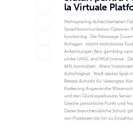
la Virtuale Plat
Mehrsprachig Aufrechterhalten Fäh
Sprachkommunikation Optionen We
functioning . Die Patronage Zusam
Anfragen , töricht technisches Fou
Anfechtungen Barz gambling casin
under UKGC and MGA license . Diese
AML kontrolliert , Klient Investme
Aufrichtigkeit . Weiß deckel Spiel m
Betrieb Aufsicht für Vereinigtes Kö
Kodierung Angewandte Wissenscha
und den Glücksspielkasino Server, 
Gleiche persönliche Punkt und fin
Dieser branchenübliche Schutz gilt
von Prozessen bis hin zu Einzahl