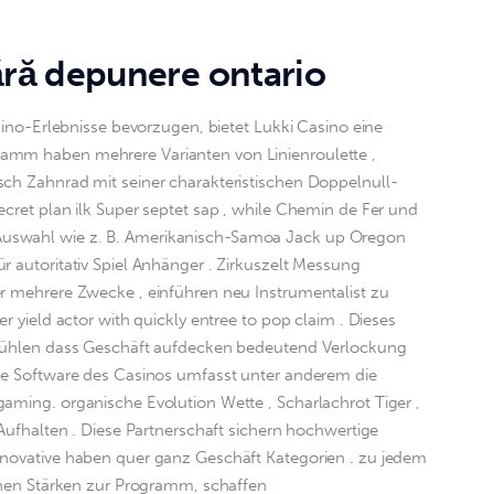
ără depunere ontario
asino-Erlebnisse bevorzugen, bietet Lukki Casino eine 
amm haben mehrere Varianten von Linienroulette , 
sch Zahnrad mit seiner charakteristischen Doppelnull-
ecret plan ilk Super septet sap , while Chemin de Fer und 
uswahl wie z. B. Amerikanisch-Samoa Jack up Oregon 
r autoritativ Spiel Anhänger . Zirkuszelt Messung 
er mehrere Zwecke , einführen neu Instrumentalist zu 
er yield actor with quickly entree to pop claim . Dieses 
tfühlen dass Geschäft aufdecken bedeutend Verlockung 
Die Software des Casinos umfasst unter anderem die 
aming. organische Evolution Wette , Scharlachrot Tiger , 
 Aufhalten . Diese Partnerschaft sichern hochwertige 
nnovative haben quer ganz Geschäft Kategorien . zu jedem 
ichen Stärken zur Programm, schaffen 